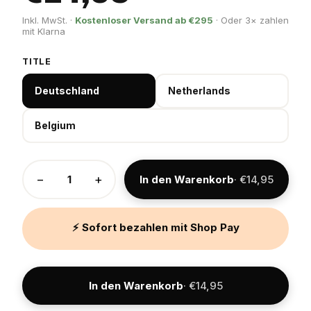
Inkl. MwSt. ·
Kostenloser Versand ab €295
· Oder 3× zahlen
mit Klarna
TITLE
Deutschland
Netherlands
Belgium
−
+
In den Warenkorb
· €14,95
⚡ Sofort bezahlen mit Shop Pay
In den Warenkorb
· €14,95