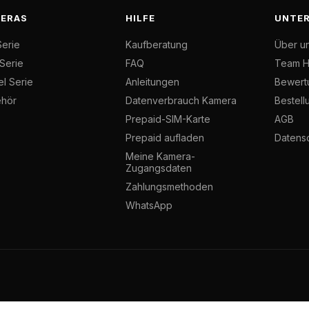
ERAS
HILFE
UNTE
Serie
Kaufberatung
Über u
 Serie
FAQ
Team H
el Serie
Anleitungen
Bewert
hör
Datenverbrauch Kamera
Bestell
Prepaid-SIM-Karte
AGB
Prepaid aufladen
Datens
Meine Kamera-
Zugangsdaten
Zahlungsmethoden
WhatsApp