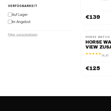
VERFÜGBARKEIT
Auf Lager
€139
Im Angebot
TRAVEL VIEW
Filter zurücksetzen
HORSE WATCH
HORSE WA
VIEW ZU
★★★★★
(4,9)
€125