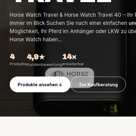
irth Watch Sets
Horse Watch Care
Horse Watch Travel & Horse Watch Travel 4G – Ihr
AirGo Ventilator
immer im Blick Suchen Sie nach einer einfachen un
Möglichkeit, Ihr Pferd im Anhänger oder LKW zu ü
Horse Watch haben...
4
14×
4,9★
Produkte
erweiterbar
Kundenbewertung
Produkte ansehen ↓
Zur Kaufberatung