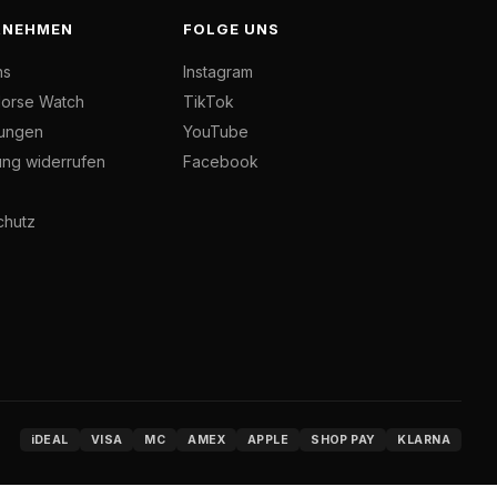
RNEHMEN
FOLGE UNS
ns
Instagram
orse Watch
TikTok
ungen
YouTube
ung widerrufen
Facebook
chutz
iDEAL
VISA
MC
AMEX
APPLE
SHOP PAY
KLARNA