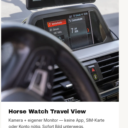
Horse Watch Travel View
Kamera + eigener Monitor — keine App, SIM-Karte
oder Konto nötig. Sofort Bild unterwegs.