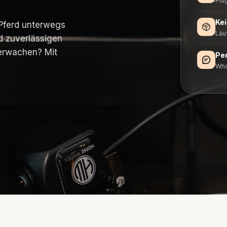
Plu
Kei
 Pferd unterwegs
Läu
d zuverlässigen
berwachen? Mit
Per
Wha