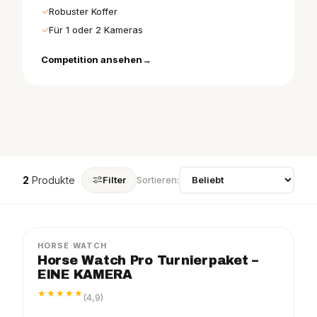
Robuster Koffer
Für 1 oder 2 Kameras
Competition ansehen
2
Produkte
Filter
Sortieren:
PRO
PAKET
−5%
HORSE WATCH
Horse Watch Pro Turnierpaket –
EINE KAMERA
★★★★★
(4,9)