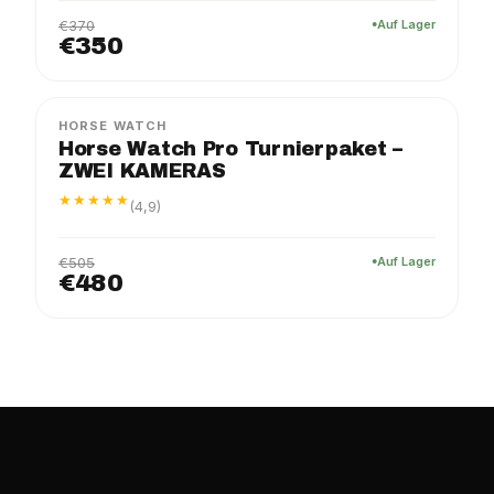
€370
Auf Lager
€350
PRO
PAKET
−5%
HORSE WATCH
Horse Watch Pro Turnierpaket –
ZWEI KAMERAS
★★★★★
(4,9)
€505
Auf Lager
€480