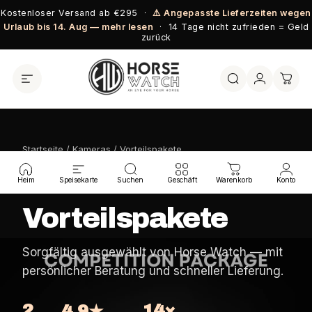
Direkt zum Inhalt
Kostenloser Versand ab €295 ·
⚠️ Angepasste Lieferzeiten wegen
Urlaub bis 14. Aug — mehr lesen
· 14 Tage nicht zufrieden = Geld
zurück
Startseite
/
Kameras
/ Vorteilspakete
HORSE WATCH KOLLEKTION
Heim
Speisekarte
Suchen
Geschäft
Warenkorb
Konto
Vorteilspakete
Sorgfältig ausgewählt von Horse Watch — mit
persönlicher Beratung und schneller Lieferung.
2
14×
4,9★