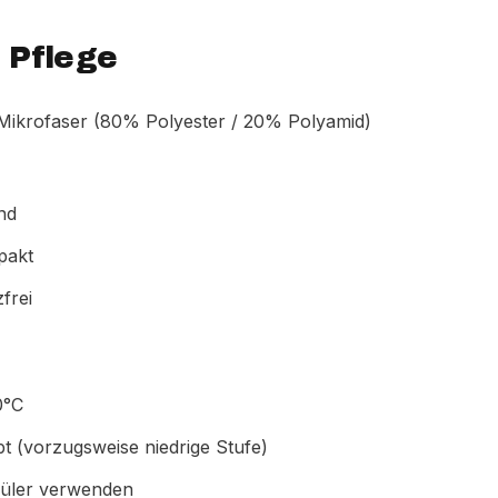
 Pflege
ikrofaser (80% Polyester / 20% Polyamid)
nd
pakt
frei
0°C
t (vorzugsweise niedrige Stufe)
üler verwenden