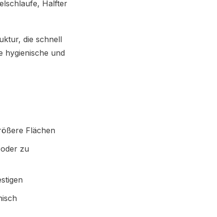
lschlaufe, Halfter
uktur, die schnell
ne hygienische und
rößere Flächen
 oder zu
estigen
nisch