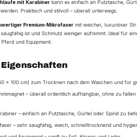
hlaufe mit Karabiner
kann es einfach an Putztasche, Gürte
 werden. Praktisch und stilvoll – überall unterwegs.
wertiger Premium-Mikrofaser
mit weicher, luxuriöser Str
 saugfähig ist und Schmutz weniger aufnimmt. Ideal für ei
n Pferd und Equipment.
& Eigenschaften
50 × 100 cm) zum Trocknen nach dem Waschen und für g
mmimagnet – überall ordentlich aufhängbar, ohne zu fallen
rabiner – einfach an Putztasche, Gürtel oder Spind zu bef
aser – sehr saugfähig, weich, schnelltrocknend und hygie
erd und Equipment – sanft zu Fell, Körper und Leder