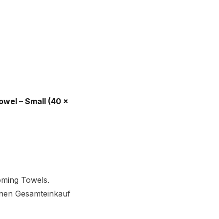
wel – Small (40 ×
oming Towels.
einen Gesamteinkauf