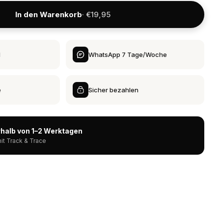
In den Warenkorb
· €19,95
d
WhatsApp 7 Tage/Woche
e
Sicher bezahlen
halb von 1–2 Werktagen
it Track & Trace