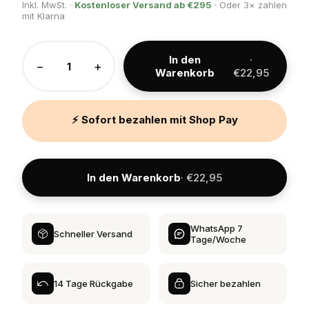
Inkl. MwSt. ·
Kostenloser Versand ab €295
· Oder 3× zahlen
mit Klarna
In den
·
−
+
Warenkorb
€22,95
⚡ Sofort bezahlen mit Shop Pay
In den Warenkorb
· €22,95
WhatsApp 7
Schneller Versand
Tage/Woche
14 Tage Rückgabe
Sicher bezahlen