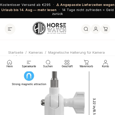
Direkt zum Inhalt
Kostenloser Versand ab €295 ·
⚠️ Angepasste Lieferzeiten wegen
Urlaub bis 14. Aug — mehr lesen
· 14 Tage nicht zufrieden = Geld
zurück
Startseite
/
Kameras
/
Magnetische Halterung für Kamera
und Solarpanel
Heim
Speisekarte
Suchen
Geschäft
Warenkorb
Konto