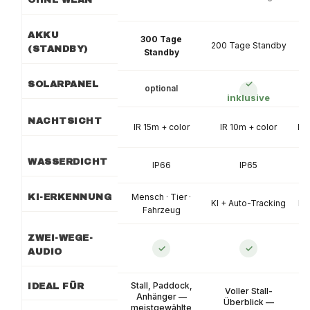
OHNE WLAN
AKKU
300 Tage
200 Tage Standby
12
(STANDBY)
Standby
✓
SOLARPANEL
optional
inklusive
NACHTSICHT
IR 15m + color
IR 10m + color
IR 
WASSERDICHT
IP66
IP65
Mensch · Tier ·
KI-ERKENNUNG
KI + Auto-Tracking
KI
Fahrzeug
ZWEI-WEGE-
✓
✓
AUDIO
Stall, Paddock,
IDEAL FÜR
Voller Stall-
T
Anhänger —
Überblick —
ab
meistgewählte