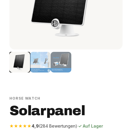
ion Sets
Magnetisches Stalltafel
Ersatzakkus
tch Sets
Horse Watch Care
AirGo Ventilator
HORSE WATCH
Solarpanel
★★★★★
4,9
(284 Bewertungen)
·
✓ Auf Lager