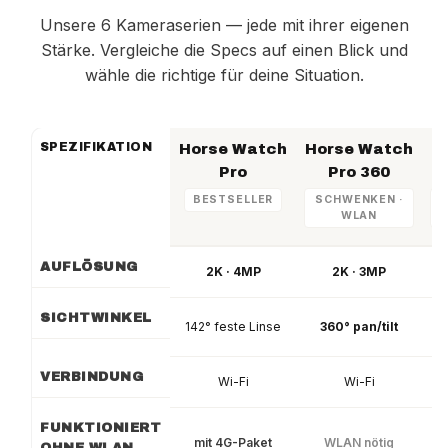
Unsere 6 Kameraserien — jede mit ihrer eigenen
Stärke. Vergleiche die Specs auf einen Blick und
wähle die richtige für deine Situation.
SPEZIFIKATION
Horse Watch
Horse Watch
H
Pro
Pro 360
BESTSELLER
SCHWENKEN ·
WLAN
AUFLÖSUNG
2K · 4MP
2K · 3MP
SICHTWINKEL
142° feste Linse
360° pan/tilt
VERBINDUNG
Wi-Fi
Wi-Fi
FUNKTIONIERT
mit 4G-Paket
WLAN nötig