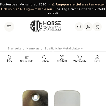
Direkt zum Inhalt
Kostenloser Versand ab €295 ·
⚠️ Angepasste Lieferzeiten wegen
Urlaub bis 14. Aug — mehr lesen
· 14 Tage nicht zufrieden = Geld
zurück
Startseite
/
Kameras
/
Zusätzliche Metallplatte +
Klebesticker für Horse Watch Travel 4G
Heim
Speisekarte
Suchen
Geschäft
Warenkorb
Konto