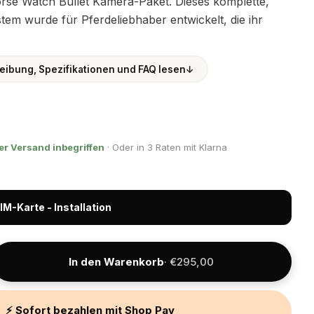
orse Watch Bullet Kamera-Paket. Dieses komplette,
em wurde für Pferdeliebhaber entwickelt, die ihr
eibung, Spezifikationen und FAQ lesen
↓
er Versand inbegriffen
· Oder in 3 Raten mit Klarna
IM-Karte - Installation
In den Warenkorb
· €295,00
⚡ Sofort bezahlen mit Shop Pay