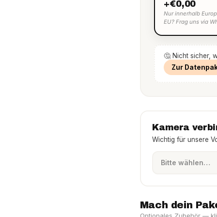
+€0,00
Nur innerhalb Europ
EU? Frag uns via W
🤔 Nicht sicher, 
Zur Datenpa
Kamera verb
Wichtig für unsere V
Mach dein Pak
Optionales Zubehör — kli