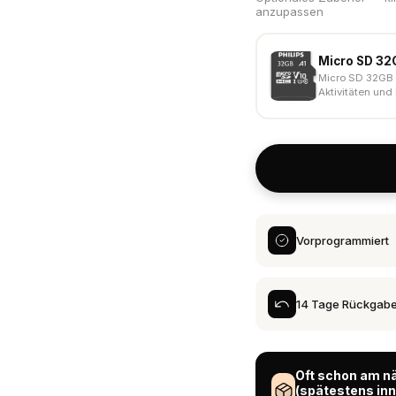
anzupassen
Micro SD 32
Micro SD 32GB
Aktivitäten und 
Vorprogrammiert
14 Tage Rückgab
Oft schon am n
(spätestens in