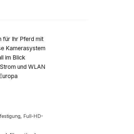
ür Ihr Pferd mit
lose Kamerasystem
ll im Blick
em Strom und WLAN
 Europa
estigung, Full-HD-