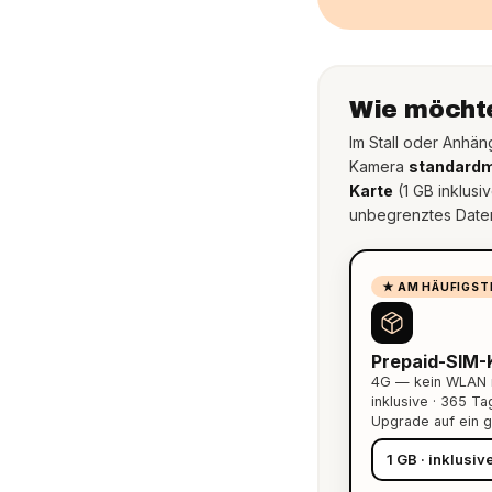
Wie möchte
Im Stall oder Anhän
Kamera
standardm
Karte
(1 GB inklusi
unbegrenztes Date
★ AM HÄUFIGST
Prepaid-SIM-
4G — kein WLAN n
inklusive · 365 Tag
Upgrade auf ein g