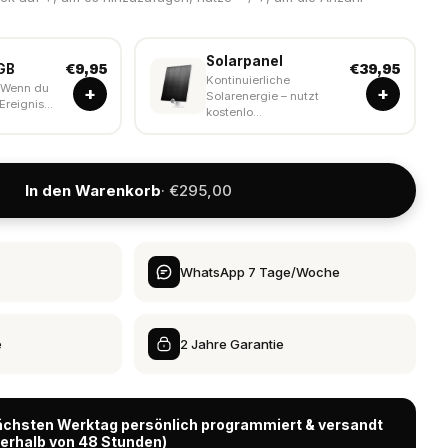
Solarpanel
GB
€9,95
€39,95
Kontinuierliche
 Wenn du
+
+
Solarenergie – nutzt
Ereignis...
kostenlo...
In den Warenkorb
· €295,00
WhatsApp 7 Tage/Woche
e
2 Jahre Garantie
ächsten Werktag persönlich programmiert & versandt
nerhalb von 48 Stunden)