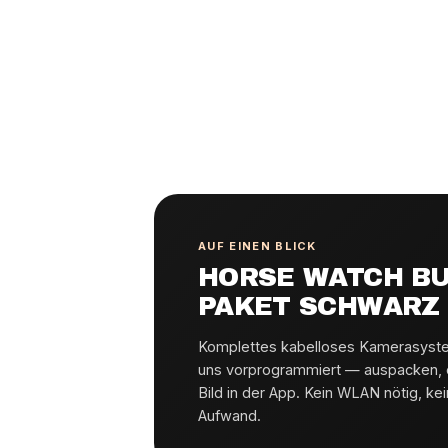
AUF EINEN BLICK
HORSE WATCH B
PAKET SCHWARZ
Komplettes kabelloses Kamerasystem
uns vorprogrammiert — auspacken, ei
Bild in der App. Kein WLAN nötig, kein
Aufwand.