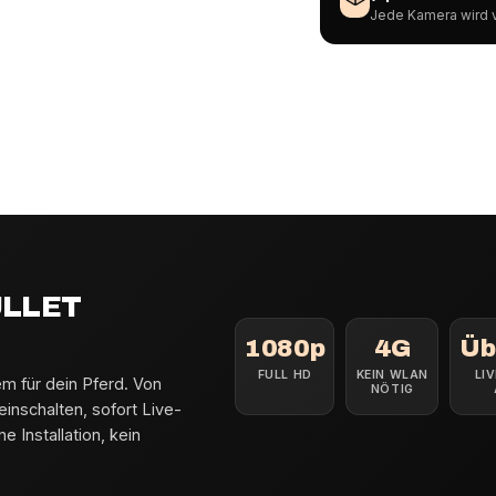
Jede Kamera wird v
ULLET
1080p
4G
Üb
FULL HD
KEIN WLAN
LI
 für dein Pferd. Von
NÖTIG
nschalten, sofort Live-
e Installation, kein