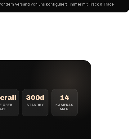
or dem Versand von uns konfiguriert · immer mit Track & Trace
erall
300d
14
VE ÜBER
STANDBY
KAMERAS
APP
MAX.