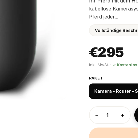
Ihr Pferd mit dem H
kabellose Kamerasyst
Pferd jeder...
Vollständige Beschr
€295
Inkl. MwSt. ·
✓ Kostenlos
PAKET
Kamera - Router - S
−
+