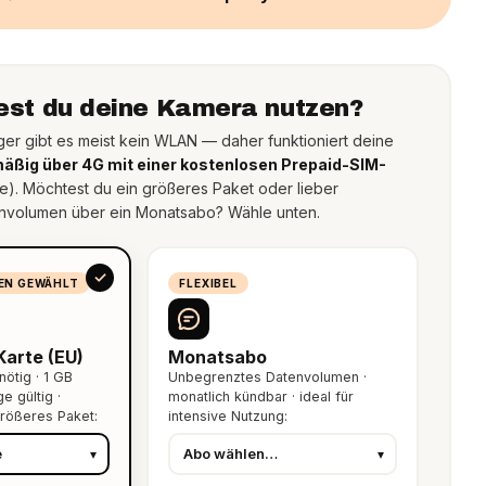
st du deine Kamera nutzen?
ger gibt es meist kein WLAN — daher funktioniert deine
äßig über 4G mit einer kostenlosen Prepaid-SIM-
ve). Möchtest du ein größeres Paket oder lieber
nvolumen über ein Monatsabo? Wähle unten.
EN GEWÄHLT
FLEXIBEL
Karte (EU)
Monatsabo
ötig · 1 GB
Unbegrenztes Datenvolumen ·
e gültig ·
monatlich kündbar · ideal für
rößeres Paket:
intensive Nutzung: