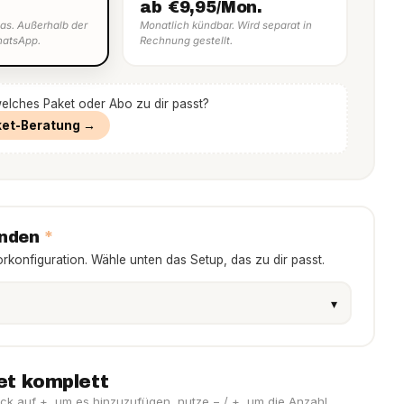
ab €9,95/Mon.
as. Außerhalb der
Monatlich kündbar. Wird separat in
hatsApp.
Rechnung gestellt.
welches Paket oder Abo zu dir passt?
ket-Beratung →
*
inden
orkonfiguration. Wähle unten das Setup, das zu dir passt.
et komplett
ck auf +, um es hinzuzufügen, nutze − / +, um die Anzahl