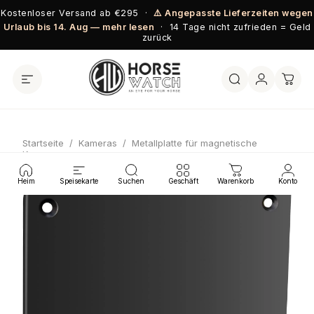
Direkt zum Inhalt
Kostenloser Versand ab €295 ·
⚠️ Angepasste Lieferzeiten wegen
Urlaub bis 14. Aug — mehr lesen
· 14 Tage nicht zufrieden = Geld
zurück
Startseite
/
Kameras
/
Metallplatte für magnetische
Kameras
Heim
Speisekarte
Suchen
Geschäft
Warenkorb
Konto