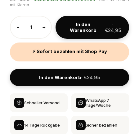
mit Klarna
In den
·
−
+
Warenkorb
€24,95
⚡ Sofort bezahlen mit Shop Pay
In den Warenkorb
· €24,95
WhatsApp 7
Schneller Versand
Tage/Woche
14 Tage Rückgabe
Sicher bezahlen