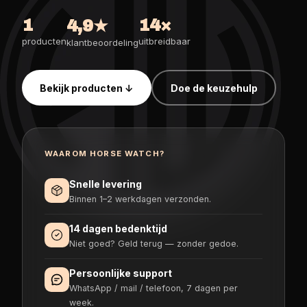
1
14×
4,9★
producten
uitbreidbaar
klantbeoordeling
Bekijk producten ↓
Doe de keuzehulp
WAAROM HORSE WATCH?
Snelle levering
Binnen 1–2 werkdagen verzonden.
14 dagen bedenktijd
Niet goed? Geld terug — zonder gedoe.
Persoonlijke support
WhatsApp / mail / telefoon, 7 dagen per
week.