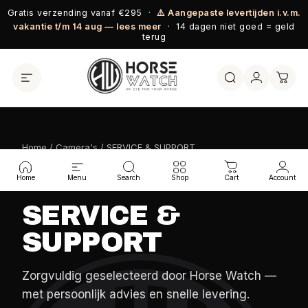
Ga naar inhoud
Gratis verzending vanaf €295 ·
⚠️ Aangepaste levertijden i.v.m.
vakantie t/m 14 aug — lees meer
· 14 dagen niet goed = geld
terug
Home
/
Camera's
/ SERVICE & SUPPORT
HORSE WATCH COLLECTIE
Home
Menu
Search
Shop
Cart
Account
SERVICE &
SUPPORT
Zorgvuldig geselecteerd door Horse Watch —
met persoonlijk advies en snelle levering.