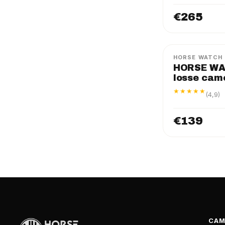
€265
FLEX
LOSSE C
HORSE WATCH
HORSE WA
losse cam
★★★★★
(4,9)
€139
CAM