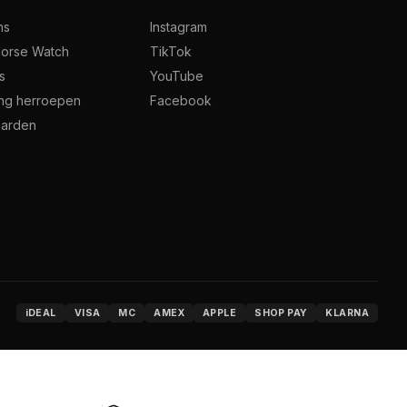
ns
Instagram
orse Watch
TikTok
s
YouTube
ing herroepen
Facebook
arden
iDEAL
VISA
MC
AMEX
APPLE
SHOP PAY
KLARNA