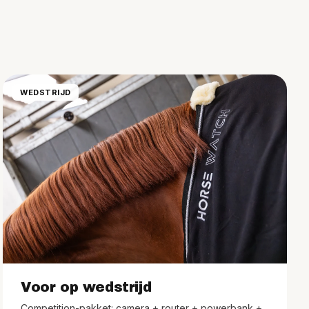
WEDSTRIJD
Voor op wedstrijd
Competition-pakket: camera + router + powerbank +