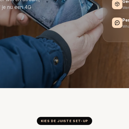
Gee
f je nu een 4G
Wer
Per
Wha
KIES DE JUISTE SET-UP