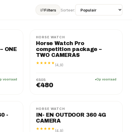
Filters
Sorteer:
PRO
PAKKET
−5%
HORSE WATCH
Horse Watch Pro
 – ONE
competition package –
TWO CAMERAS
★★★★★
(4,9)
p voorraad
€505
Op voorraad
€480
FLEX
PAKKET
HORSE WATCH
0 -
IN- EN OUTDOOR 360 4G
CAMERA
★★★★★
(4,9)