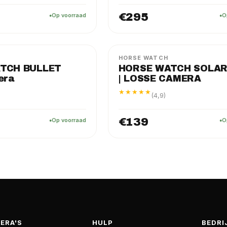
€295
Op voorraad
O
FLEX
AMERA
LOSSE CAMERA
HORSE WATCH
TCH BULLET
HORSE WATCH SOLAR
era
| LOSSE CAMERA
★★★★★
(4,9)
€139
Op voorraad
O
ERA'S
HULP
BEDRI