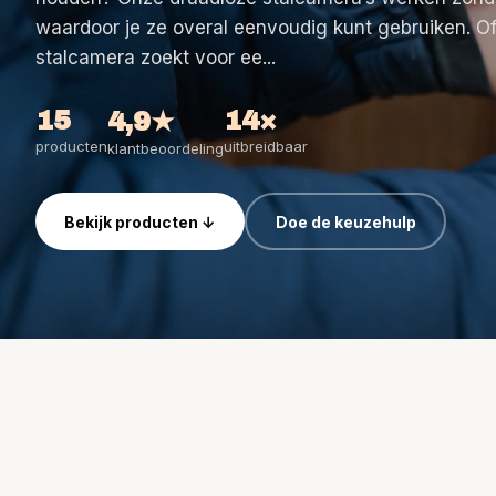
Birth Watch pakketten
Horse Watch Care
waardoor je ze overal eenvoudig kunt gebruiken. O
stalcamera zoekt voor ee...
AirGo Ventilator
15
14×
4,9★
producten
uitbreidbaar
klantbeoordeling
Bekijk producten ↓
Doe de keuzehulp