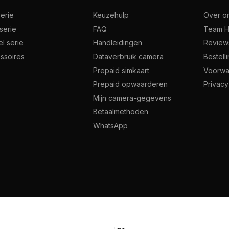
serie
Keuzehulp
Over o
serie
FAQ
Team H
l serie
Handleidingen
Review
ssoires
Dataverbruik camera
Bestell
Prepaid simkaart
Voorwa
Prepaid opwaarderen
Privacy
Mijn camera-gegevens
Betaalmethoden
WhatsApp