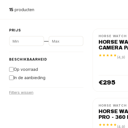
15
producten
PRO
PAKKET
PRIJS
HORSE WATCH
—
HORSE WA
CAMERA P
★★★★★
(4,9)
BESCHIKBAARHEID
Op voorraad
In de aanbieding
€295
Filters wissen
PRO
PAKKET
HORSE WATCH
HORSE WA
PRO - 360
★★★★★
(4,9)