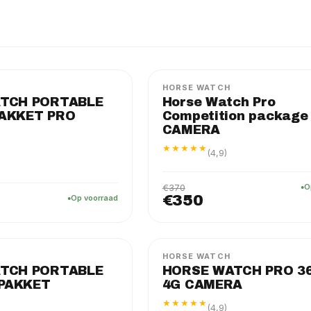
PRO
PAKKET
−5%
HORSE WATCH
TCH PORTABLE
Horse Watch Pro
AKKET PRO
Competition package
CAMERA
★★★★★
(4,9)
€370
O
€350
Op voorraad
PRO
PAKKET
HORSE WATCH
TCH PORTABLE
HORSE WATCH PRO 36
 PAKKET
4G CAMERA
★★★★★
(4,9)