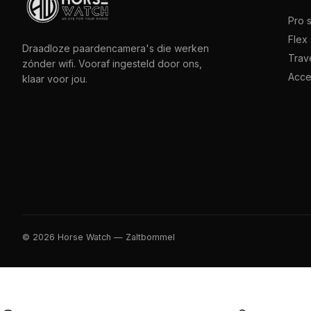
Pro 
Flex 
Draadloze paardencamera's die werken
Trave
zónder wifi. Vooraf ingesteld door ons,
Acce
klaar voor jou.
© 2026 Horse Watch — Zaltbommel