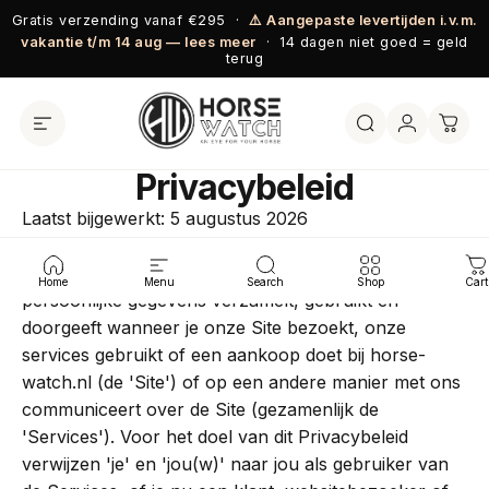
Ga naar inhoud
Gratis verzending vanaf €295 ·
⚠️ Aangepaste levertijden i.v.m.
vakantie t/m 14 aug — lees meer
· 14 dagen niet goed = geld
terug
Privacybeleid
Laatst bijgewerkt: 5 augustus 2026
In dit Privacybeleid wordt beschreven hoe Horse
Watch (de 'Site', 'wij', 'ons' of 'onze') jouw
Home
Menu
Search
Shop
Cart
persoonlijke gegevens verzamelt, gebruikt en
doorgeeft wanneer je onze Site bezoekt, onze
services gebruikt of een aankoop doet bij horse-
watch.nl (de 'Site') of op een andere manier met ons
communiceert over de Site (gezamenlijk de
'Services'). Voor het doel van dit Privacybeleid
verwijzen 'je' en 'jou(w)' naar jou als gebruiker van