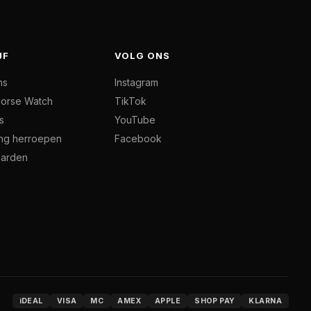
JF
VOLG ONS
ns
Instagram
orse Watch
TikTok
s
YouTube
ing herroepen
Facebook
arden
iDEAL
VISA
MC
AMEX
APPLE
SHOP PAY
KLARNA