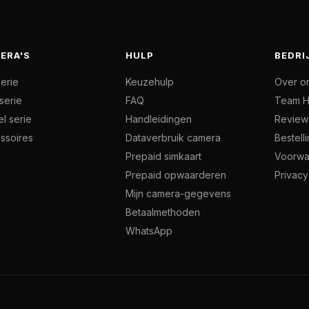
ERA'S
HULP
BEDRI
serie
Keuzehulp
Over o
serie
FAQ
Team H
l serie
Handleidingen
Review
ssoires
Dataverbruik camera
Bestell
Prepaid simkaart
Voorwa
Prepaid opwaarderen
Privacy
Mijn camera-gegevens
Betaalmethoden
WhatsApp