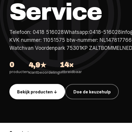
Competition pakke
Magnetisch stalbo
Reserve accu's
Service
Birth Watch pakket
Horse Watch Care
AirGo Ventilator
Telefoon: 0418 516028Whatsapp:0418-516028info
KVK nummer: 11051575 btw-nummer: NL14781776
Watchvan Voordenpark 75301KP ZALTBOMMELNE
0
14×
4,9★
producten
uitbreidbaar
klantbeoordeling
Bekijk producten ↓
Doe de keuzehulp