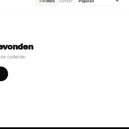
Filters
Sorteer:
evonden
ze collectie.