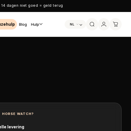
14 dagen niet goed = geld terug
uzehulp
Blog
Hulp
NL
 Pro
h Powerbank
Plus
 serie
nl
modem of AirGo
gkoffer
 HORSE WATCH?
lle levering