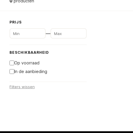
0
producten
PRIJS
—
BESCHIKBAARHEID
Op voorraad
In de aanbieding
Filters wissen