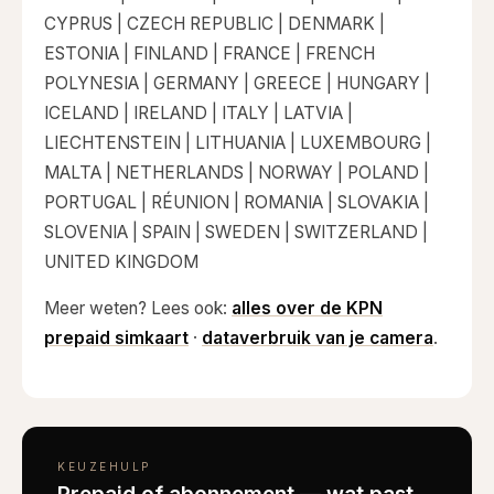
tition pakketten
Magnetisch stalbord
Reserve accu's
CYPRUS | CZECH REPUBLIC | DENMARK |
 Watch pakketten
Horse Watch Care
ESTONIA | FINLAND | FRANCE | FRENCH
POLYNESIA | GERMANY | GREECE | HUNGARY |
AirGo Ventilator
ICELAND | IRELAND | ITALY | LATVIA |
LIECHTENSTEIN | LITHUANIA | LUXEMBOURG |
MALTA | NETHERLANDS | NORWAY | POLAND |
PORTUGAL | RÉUNION | ROMANIA | SLOVAKIA |
SLOVENIA | SPAIN | SWEDEN | SWITZERLAND |
UNITED KINGDOM
Meer weten? Lees ook:
alles over de KPN
prepaid simkaart
·
dataverbruik van je camera
.
KEUZEHULP