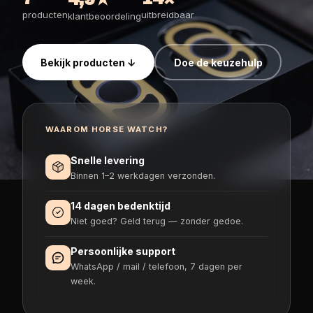
tition pakketten
Magnetisch stalbord
Reserve accu's
producten
uitbreidbaar
klantbeoordeling
 Watch pakketten
Horse Watch Care
AirGo Ventilator
Bekijk producten ↓
Doe de keuzehulp
WAAROM HORSE WATCH?
Snelle levering
Binnen 1–2 werkdagen verzonden.
14 dagen bedenktijd
Niet goed? Geld terug — zonder gedoe.
Persoonlijke support
WhatsApp / mail / telefoon, 7 dagen per
week.