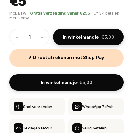
€5
Incl. BTW ·
Gratis verzending vanaf €295
· Of 3× betalen
met Klarna
−
+
In winkelmandje
· €5,00
⚡ Direct afrekenen met Shop Pay
In winkelmandje
· €5,00
Snel verzonden
WhatsApp 7d/wk
14 dagen retour
Veilig betalen