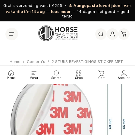
Ga naar inhoud
Gratis verzending vanaf €295 ·
⚠️ Aangepaste levertijden i.v.m.
vakantie t/m 14 aug — lees meer
· 14 dagen niet goed = geld
terug
Home
/
Camera's
/
2 STUKS BEVESTIGINGS STICKER MET
MAGNETISCH PLAATJE
Home
Menu
Search
Shop
Cart
Account