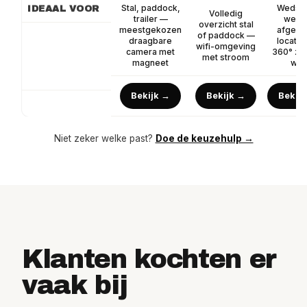
Stal, paddock,
Wedstri
IDEAAL VOOR
Volledig
trailer —
weid
overzicht stal
meestgekozen
afgele
of paddock —
draagbare
locatie
wifi-omgeving
camera met
360° zo
met stroom
magneet
wifi
Bekijk →
Bekijk →
Bekij
Niet zeker welke past?
Doe de keuzehulp →
Klanten kochten er
vaak bij