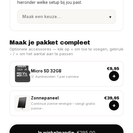
hieronder welke setup bij jou past.
Maak je pakket compleet
Optionele accessoires — klik op + om toe te voegen, gebruik
− / + om het aantal aan te passen
€9,95
Micro SD 32GB
+
💡 Aanbevolen: 1 per camera
Zonnepaneel
€39,95
Continue zonne-energie – vangt gratis
+
zonne-...
In winkelmandje
· €295,00