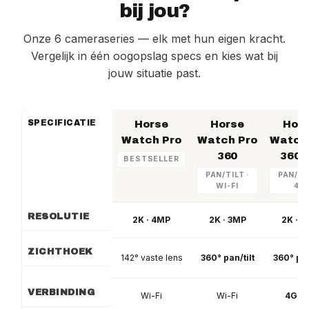
bij jou?
omzetten naar een abonnement, zonder dat
de simkaart vervangen hoeft te worden
Onze 6 cameraseries — elk met hun eigen kracht.
Vergelijk in één oogopslag specs en kies wat bij
jouw situatie past.
SPECIFICATIE
Horse
Horse
Hor
Watch Pro
Watch Pro
Watch
360
360 
BESTSELLER
PAN/TILT ·
PAN/TIL
WI-FI
4G
RESOLUTIE
2K · 4MP
2K · 3MP
2K · 3
ZICHTHOEK
142° vaste lens
360° pan/tilt
360° pan
VERBINDING
Wi-Fi
Wi-Fi
4G L