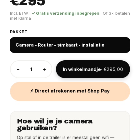
€295
Incl. BTW ·
✓ Gratis verzending inbegrepen
· Of 3× betalen
met Klarna
PAKKET
Camera - Router - simkaart - installatie
−
+
In winkelmandje
· €295,00
⚡ Direct afrekenen met Shop Pay
Hoe wil je je camera
gebruiken?
Op stal of in de trailer is er meestal geen wifi —