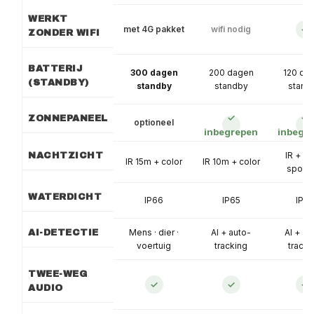
WERKT
met 4G pakket
wifi nodig
✓
ZONDER WIFI
BATTERIJ
300 dagen
200 dagen
120 da
(STANDBY)
standby
standby
stand
✓
✓
ZONNEPANEEL
optioneel
inbegrepen
inbegr
IR + co
NACHTZICHT
IR 15m + color
IR 10m + color
spotli
WATERDICHT
IP66
IP65
IP65
Mens · dier ·
AI + auto-
AI + au
AI-DETECTIE
voertuig
tracking
tracki
TWEE-WEG
✓
✓
✓
AUDIO