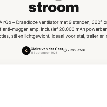
tten
rd
stroom
ten
irGo – Draadloze ventilator met 9 standen, 360° d
 of anti-muggenlamp. Inclusief 20.000 mAh powerba
ies, stil en lichtgewicht. Ideaal voor stal, trailer en
Claire van der Geer
⏱ 2 min lezen
C
11 September 2025