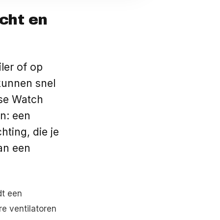
ucht en
ler of op
kunnen snel
rse Watch
en: een
hting, die je
an een
dt een
re ventilatoren