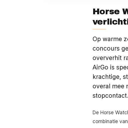
Horse W
verlich
Op warme zom
concours ge
oververhit 
AirGo is spe
krachtige, st
overal mee 
stopcontact
De Horse Watch
combinatie van 