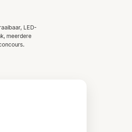
raaibaar, LED-
nk, meerdere
 concours.