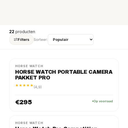
22
producten
Filters
Sorteer:
PRO
PAKKET
HORSE WATCH
HORSE WATCH PORTABLE CAMERA
PAKKET PRO
★★★★★
(4,9)
€295
Op voorraad
PRO
PAKKET
−5%
HORSE WATCH