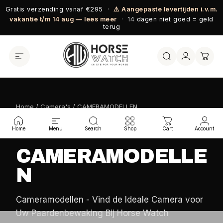
Ga naar inhoud
Gratis verzending vanaf €295 ·
⚠️ Aangepaste levertijden i.v.m.
vakantie t/m 14 aug — lees meer
· 14 dagen niet goed = geld
terug
Home
/
Camera's
/ CAMERAMODELLEN
HORSE WATCH COLLECTIE
Home
Menu
Search
Shop
Cart
Account
CAMERAMODELLE
N
Cameramodellen - Vind de Ideale Camera voor
Uw Paardenbewaking Bij Horse Watch