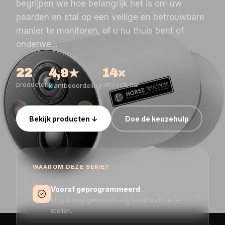
begrijpen we hoe belangrijk het is om uw
paarden en stal op een veilige en betrouwbare
manier te monitoren, of u nu thuis bent of
onderwe...
22
14×
4,9★
producten
uitbreidbaar
klantbeoordeling
Bekijk producten ↓
Doe de keuzehulp
WAAROM DEZE SERIE?
Vooraf geprogrammeerd
Plug & play geleverd — jij hoeft niets in te
stellen.