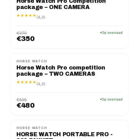
Horse Watch Pro Competition
package – ONE CAMERA
★★★★★
(4,9)
€370
Op voorraad
€350
PRO
PAKKET
−5%
HORSE WATCH
Horse Watch Pro competition
package – TWO CAMERAS
★★★★★
(4,9)
€505
Op voorraad
€480
PRO
PAKKET
HORSE WATCH
HORSE WATCH PORTABLE PRO -