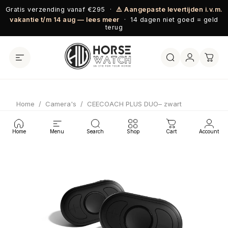
Ga naar inhoud
Gratis verzending vanaf €295 ·
⚠️ Aangepaste levertijden i.v.m.
vakantie t/m 14 aug — lees meer
· 14 dagen niet goed = geld
terug
Home
/
Camera's
/
CEECOACH PLUS DUO– zwart
Home
Menu
Search
Shop
Cart
Account