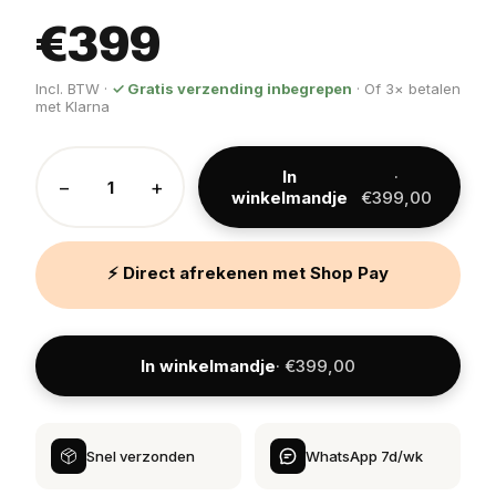
€399
Incl. BTW ·
✓ Gratis verzending inbegrepen
· Of 3× betalen
met Klarna
In
·
−
+
winkelmandje
€399,00
⚡ Direct afrekenen met Shop Pay
In winkelmandje
· €399,00
Snel verzonden
WhatsApp 7d/wk