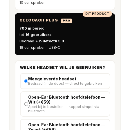
10 uur spreken
DIT PRODUCT
CEECOACH PLUS
PRO
700 m
bereik
tot
16 gebruikers
Bedraad +
bluetooth 5.0
18 uur spreken · USB-C
WELKE HEADSET WIL JE GEBRUIKEN?
Meegeleverde headset
Bedraad (in de doos) — direct te gebruiken
Open-Ear Bluetooth hoofdtelefoon —
Wit (+€59)
Apart bij te bestellen — koppel simpel via
bluetooth
Open-Ear Bluetooth hoofdtelefoon —
Zwart (+€59)