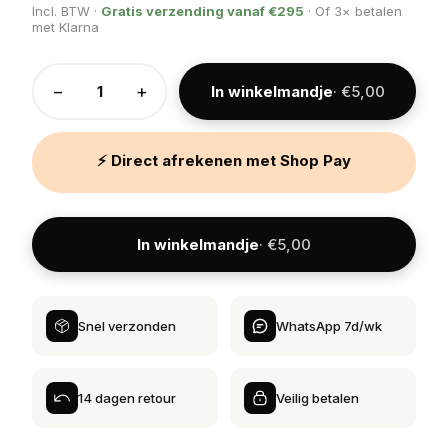
Incl. BTW ·
Gratis verzending vanaf €295
· Of 3× betalen
met Klarna
−
+
In winkelmandje
· €5,00
⚡ Direct afrekenen met Shop Pay
In winkelmandje
· €5,00
Snel verzonden
WhatsApp 7d/wk
14 dagen retour
Veilig betalen