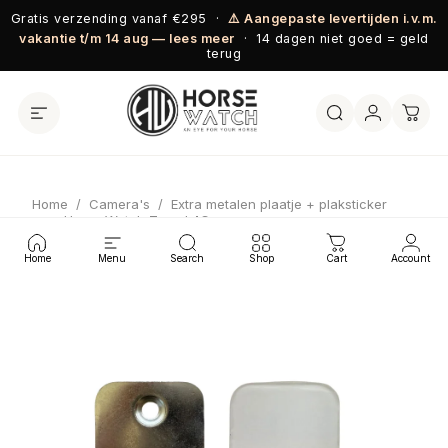
Ga naar inhoud
Gratis verzending vanaf €295 ·
⚠️ Aangepaste levertijden i.v.m.
vakantie t/m 14 aug — lees meer
· 14 dagen niet goed = geld
terug
Home
/
Camera's
/
Extra metalen plaatje + plaksticker
voor Horse Watch Travel 4G
Home
Menu
Search
Shop
Cart
Account