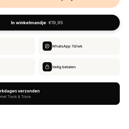
In winkelmandje
· €19,95
WhatsApp 7d/wk
Veilig betalen
erkdagen verzonden
 met Track & Trace