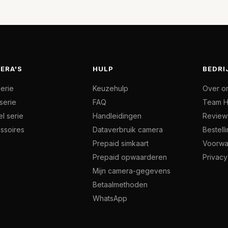
ERA'S
HULP
BEDRI
serie
Keuzehulp
Over o
serie
FAQ
Team H
l serie
Handleidingen
Review
ssoires
Dataverbruik camera
Bestell
Prepaid simkaart
Voorwa
Prepaid opwaarderen
Privacy
Mijn camera-gegevens
Betaalmethoden
WhatsApp