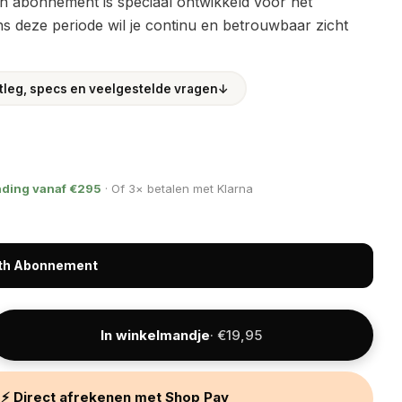
h abonnement is speciaal ontwikkeld voor het
ns deze periode wil je continu en betrouwbaar zicht
itleg, specs en veelgestelde vragen
↓
nding vanaf €295
· Of 3× betalen met Klarna
rth Abonnement
In winkelmandje
· €19,95
⚡ Direct afrekenen met Shop Pay