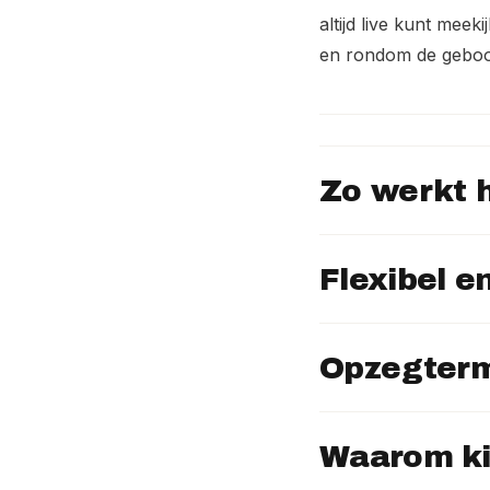
altijd live kunt mee
en rondom de geboor
Zo werkt 
Flexibel e
Opzegterm
Waarom ki