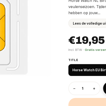
Horse Watch NL Birt
veulenseizoen. Tijde
hebben op jouw...
Lees de volledige u
€19,95
Incl. BTW ·
Gratis verze
TITLE
Horse Watch EU Bi
−
+