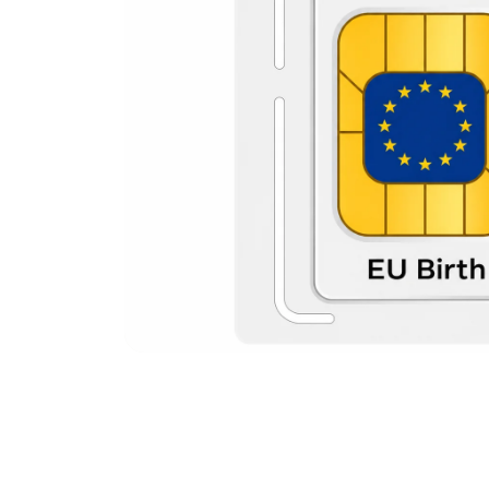
Birth Watch pakketten
Horse Watch Care
AirGo Ventilator