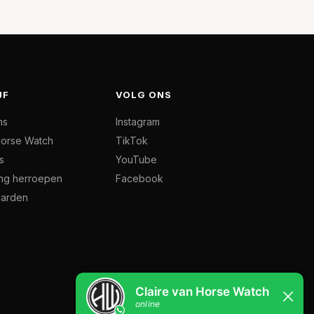
JF
VOLG ONS
ns
Instagram
orse Watch
TikTok
s
YouTube
ing herroepen
Facebook
arden