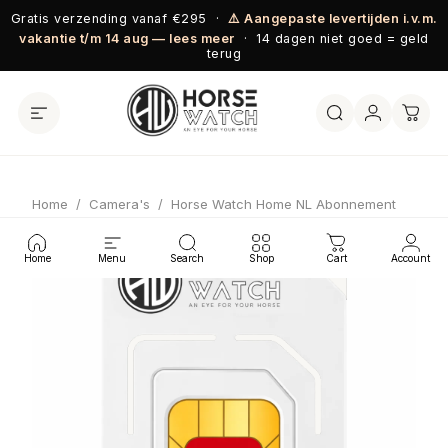
Ga naar inhoud
Gratis verzending vanaf €295 ·
⚠️ Aangepaste levertijden i.v.m.
vakantie t/m 14 aug — lees meer
· 14 dagen niet goed = geld
terug
Home
/
Camera's
/
Horse Watch Home NL Abonnement
Home
Menu
Search
Shop
Cart
Account