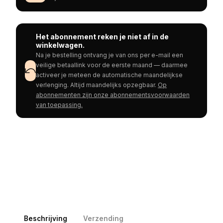
Het abonnement reken je niet af in de
winkelwagen.
Na je bestelling ontvang je van ons per e-mail een
veilige betaallink voor de eerste maand — daarmee
activeer je meteen de automatische maandelijkse
verlenging. Altijd maandelijks opzegbaar.
Op
abonnementen zijn onze abonnementsvoorwaarden
van toepassing.
Beschrijving
Verzending