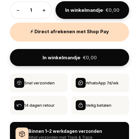
−
+
In winkelmandje
· €0,00
⚡ Direct afrekenen met Shop Pay
In winkelmandje
· €0,00
Snel verzonden
WhatsApp 7d/wk
14 dagen retour
Veilig betalen
Binnen 1–2 werkdagen verzonden
Altijd verzonden met Track & Trace