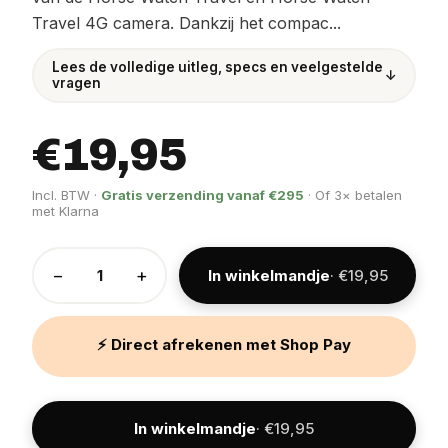
Travel 4G camera. Dankzij het compac...
Lees de volledige uitleg, specs en veelgestelde
↓
vragen
€19,95
Incl. BTW ·
Gratis verzending vanaf €295
· Of 3× betalen
met Klarna
−
+
In winkelmandje
· €19,95
⚡ Direct afrekenen met Shop Pay
In winkelmandje
· €19,95