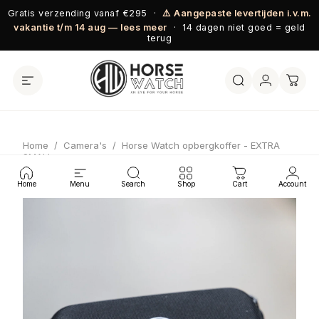
Ga naar inhoud
Gratis verzending vanaf €295 ·
⚠️ Aangepaste levertijden i.v.m.
vakantie t/m 14 aug — lees meer
· 14 dagen niet goed = geld
terug
Home
/
Camera's
/
Horse Watch opbergkoffer - EXTRA
SMALL
Home
Menu
Search
Shop
Cart
Account