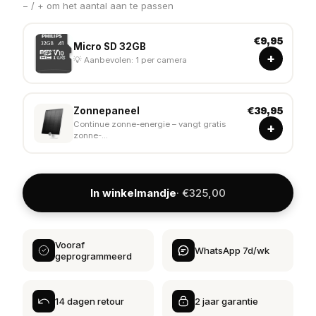
− / + om het aantal aan te passen
€9,95
Micro SD 32GB
+
💡 Aanbevolen: 1 per camera
Zonnepaneel
€39,95
Continue zonne-energie – vangt gratis
+
zonne-...
In winkelmandje
· €325,00
Vooraf
WhatsApp 7d/wk
geprogrammeerd
14 dagen retour
2 jaar garantie