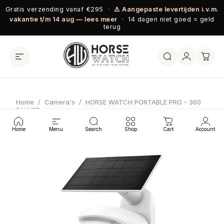
Ga naar inhoud
Gratis verzending vanaf €295 ·
⚠️ Aangepaste levertijden i.v.m.
vakantie t/m 14 aug — lees meer
· 14 dagen niet goed = geld
terug
Home
/
Camera's
/
HORSE WATCH PORTABLE PRO - 360
PAKKET
Home
Menu
Search
Shop
Cart
Account