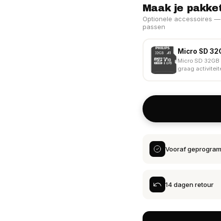
Maak je pakke
Optionele accessoires — 
passen
Micro SD 32
Micro SD 32GB 
graag activiteit
Vooraf geprogra
14 dagen retour