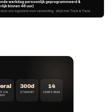
gende werkdag persoonlijk geprogrammeerd &
rlijk binnen 48 uur)
door ons ingesteld voor verzending · altijd met Track & Trace
eral
300d
14
VE VIA
STANDBY
CAM'S MAX
APP