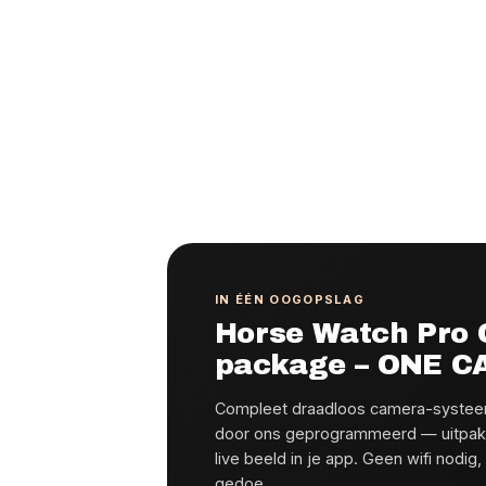
IN ÉÉN OOGOPSLAG
Horse Watch Pro 
package – ONE 
Compleet draadloos camera-systeem
door ons geprogrammeerd — uitpakk
live beeld in je app. Geen wifi nodig,
gedoe.