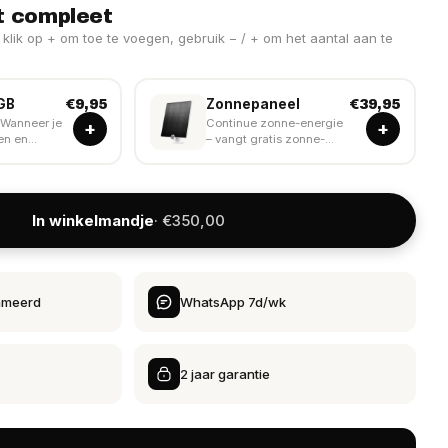
t compleet
klik op + om toe te voegen, gebruik − / + om het aantal aan te
GB
Zonnepaneel
€9,95
€39,95
Wanneer je
Continue zonne-energie
+
+
en en...
– vangt gratis zonne-...
In winkelmandje
· €350,00
mmeerd
WhatsApp 7d/wk
2 jaar garantie