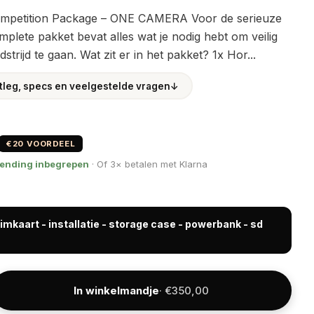
mpetition Package – ONE CAMERA Voor de serieuze
complete pakket bevat alles wat je nodig hebt om veilig
trijd te gaan. Wat zit er in het pakket? 1x Hor...
itleg, specs en veelgestelde vragen
↓
€20 VOORDEEL
zending inbegrepen
· Of 3× betalen met Klarna
imkaart - installatie - storage case - powerbank - sd
In winkelmandje
· €350,00