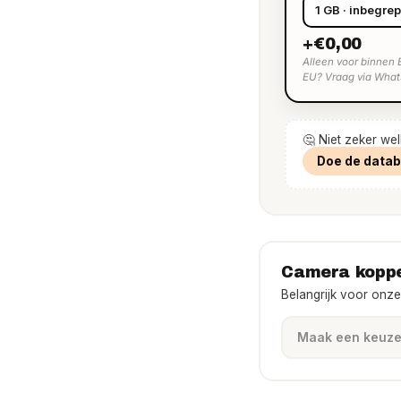
+€0,00
Alleen voor binnen 
EU? Vraag via What
🤔 Niet zeker we
Doe de data
Camera kopp
Belangrijk voor onze 