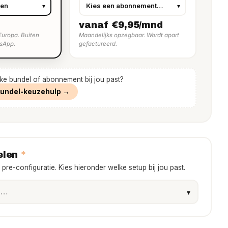
vanaf €9,95/mnd
Europa. Buiten
Maandelijks opzegbaar. Wordt apart
sApp.
gefactureerd.
lke bundel of abonnement bij jou past?
bundel-keuzehulp →
*
elen
pre-configuratie. Kies hieronder welke setup bij jou past.