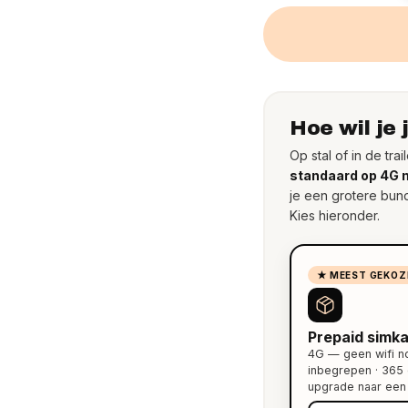
Hoe wil je
Op stal of in de tr
standaard op 4G m
je een grotere bun
Kies hieronder.
★ MEEST GEKOZ
Prepaid simka
4G — geen wifi no
inbegrepen · 365 
upgrade naar een 