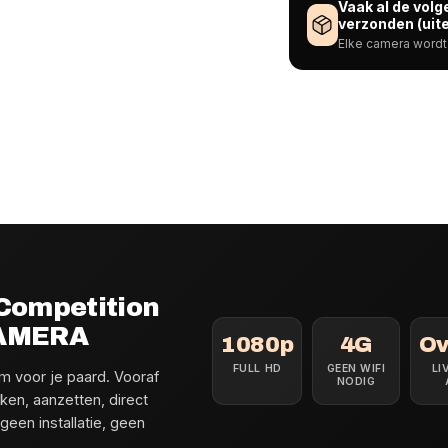
Vaak al de vol
verzonden (uite
Elke camera wordt 
Competition
CAMERA
1080p
4G
Ov
FULL HD
GEEN WIFI
LI
 voor je paard. Vooraf
NODIG
en, aanzetten, direct
 geen installatie, geen