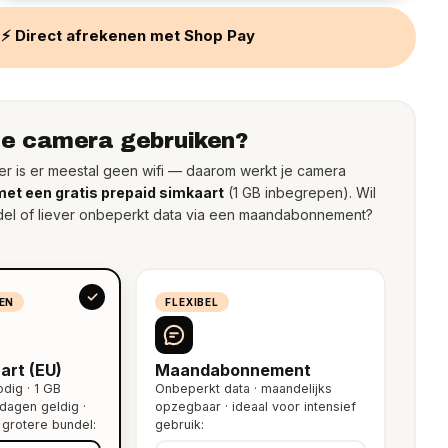
⚡ Direct afrekenen met Shop Pay
 je camera gebruiken?
ailer is er meestal geen wifi — daarom werkt je camera
et een gratis prepaid simkaart
(1 GB inbegrepen). Wil
del of liever onbeperkt data via een maandabonnement?
EN
FLEXIBEL
art (EU)
Maandabonnement
dig · 1 GB
Onbeperkt data · maandelijks
dagen geldig ·
opzegbaar · ideaal voor intensief
grotere bundel:
gebruik: