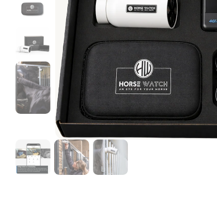
Birth Watch pakketten
Horse Watch Care
AirGo Ventilator