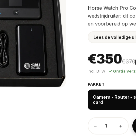
Horse Watch Pro Co
wedstrijdruiter: dit 
en voorbereid op weds
Lees de volledige u
€350
€370
Incl. BTW ·
✓ Gratis ver
PAKKET
Camera - Router - s
card
−
+