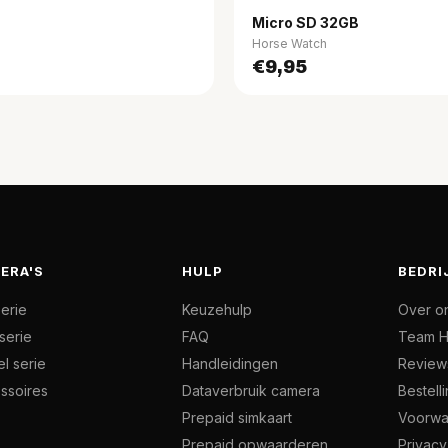
Micro SD 32GB
Horse Watch
€9,95
ERA'S
HULP
BEDRI
serie
Keuzehulp
Over o
serie
FAQ
Team H
l serie
Handleidingen
Review
ssoires
Dataverbruik camera
Bestell
Prepaid simkaart
Voorwa
Prepaid opwaarderen
Privacy