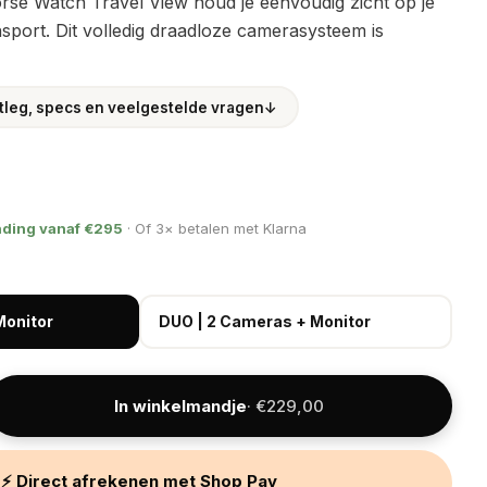
rse Watch Travel View houd je eenvoudig zicht op je
nsport. Dit volledig draadloze camerasysteem is
itleg, specs en veelgestelde vragen
↓
nding vanaf €295
· Of 3× betalen met Klarna
Monitor
DUO | 2 Cameras + Monitor
In winkelmandje
· €229,00
⚡ Direct afrekenen met Shop Pay