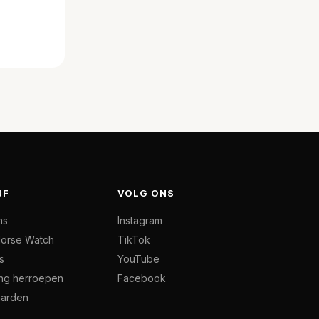
JF
VOLG ONS
ns
Instagram
orse Watch
TikTok
s
YouTube
ing herroepen
Facebook
arden