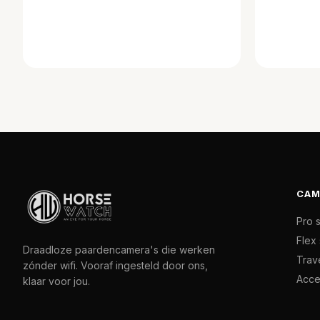
CAM
Pro 
Flex 
Draadloze paardencamera's die werken
Trave
zónder wifi. Vooraf ingesteld door ons,
Acce
klaar voor jou.