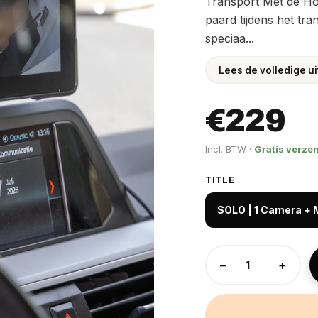
Transport Met de Ho
paard tijdens het tra
speciaa...
Lees de volledige u
€229
Incl. BTW ·
Gratis verze
TITLE
SOLO | 1 Camera + 
−
+