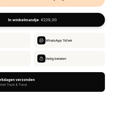
In winkelmandje
· €229,00
WhatsApp 7d/wk
Veilig betalen
erkdagen verzonden
 met Track & Trace