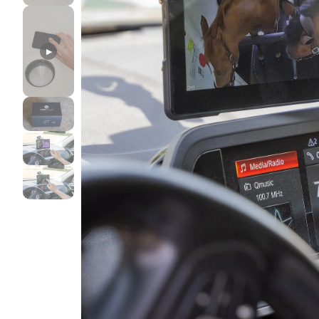
Birth Watch pakketten
Horse Watch Care
AirGo Ventilator
▶