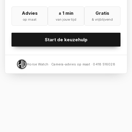
Advies
± 1 min
Gratis
op maat
van jouw tijd
& vrijblijvend
Start de keuzehulp
Horse Watch · Camera-advies op maat · 0418 516028