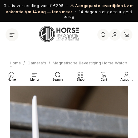
Ga naar inhoud
Gratis verzending vanaf €295 ·
⚠️ Aangepaste levertijden i.v.m.
vakantie t/m 14 aug — lees meer
· 14 dagen niet goed = geld
terug
Home
/
Camera's
/
Magnetische Bevestiging Horse Watch
Pro
Home
Menu
Search
Shop
Cart
Account