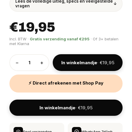
Lees de volledige uitleg, specs en veelgestelde
↓
vragen
€19,95
Incl. BTW ·
Gratis verzending vanaf €295
· Of 3× betalen
met Klarna
−
+
In winkelmandje
· €19,95
⚡ Direct afrekenen met Shop Pay
In winkelmandje
· €19,95
Snel verzonden
WhatsApp 7d/wk