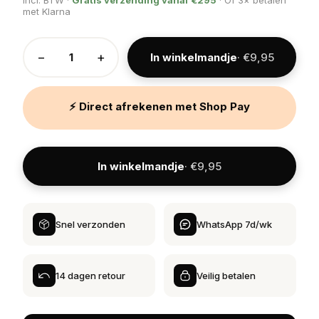
met Klarna
−
+
In winkelmandje
· €9,95
⚡ Direct afrekenen met Shop Pay
In winkelmandje
· €9,95
Snel verzonden
WhatsApp 7d/wk
14 dagen retour
Veilig betalen