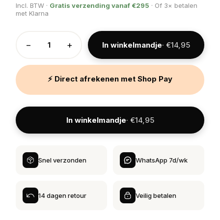
Incl. BTW ·
Gratis verzending vanaf €295
· Of 3× betalen
met Klarna
−
+
In winkelmandje
· €14,95
⚡ Direct afrekenen met Shop Pay
In winkelmandje
· €14,95
Snel verzonden
WhatsApp 7d/wk
14 dagen retour
Veilig betalen