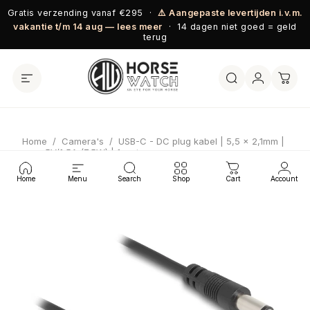
Ga naar inhoud
Gratis verzending vanaf €295 ·
⚠️ Aangepaste levertijden i.v.m.
vakantie t/m 14 aug — lees meer
· 14 dagen niet goed = geld
terug
Home
/
Camera's
/
USB-C - DC plug kabel | 5,5 x 2,1mm |
max. 5V/1,5A (7,5W) | 1 meter
Home
Menu
Search
Shop
Cart
Account